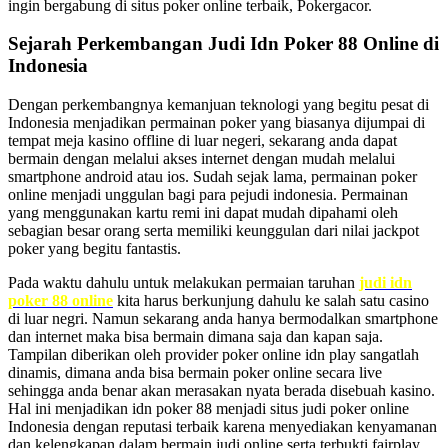
ingin bergabung di situs poker online terbaik, Pokergacor.
Sejarah Perkembangan Judi Idn Poker 88 Online di
Indonesia
Dengan perkembangnya kemanjuan teknologi yang begitu pesat di
Indonesia menjadikan permainan poker yang biasanya dijumpai di
tempat meja kasino offline di luar negeri, sekarang anda dapat
bermain dengan melalui akses internet dengan mudah melalui
smartphone android atau ios. Sudah sejak lama, permainan poker
online menjadi unggulan bagi para pejudi indonesia. Permainan
yang menggunakan kartu remi ini dapat mudah dipahami oleh
sebagian besar orang serta memiliki keunggulan dari nilai jackpot
poker yang begitu fantastis.
Pada waktu dahulu untuk melakukan permaian taruhan
judi idn
poker 88 online
kita harus berkunjung dahulu ke salah satu casino
di luar negri. Namun sekarang anda hanya bermodalkan smartphone
dan internet maka bisa bermain dimana saja dan kapan saja.
Tampilan diberikan oleh provider poker online idn play sangatlah
dinamis, dimana anda bisa bermain poker online secara live
sehingga anda benar akan merasakan nyata berada disebuah kasino.
Hal ini menjadikan idn poker 88 menjadi situs judi poker online
Indonesia dengan reputasi terbaik karena menyediakan kenyamanan
dan kelengkapan dalam bermain judi online serta terbukti fairplay.