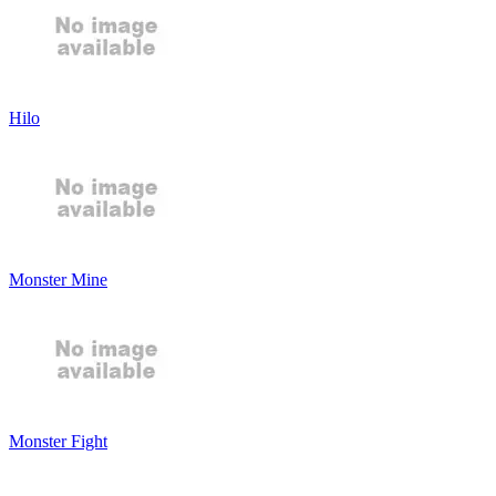
Hilo
Monster Mine
Monster Fight