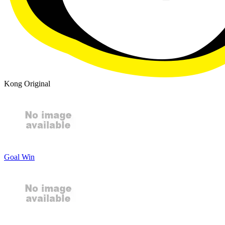
Kong Original
Goal Win