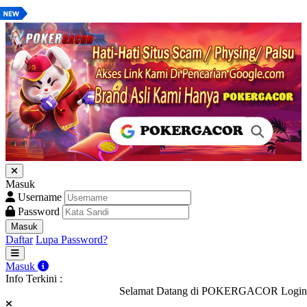
Masuk
Username
Password
Masuk
Daftar
Lupa Password?
Masuk
Info Terkini :
Selamat Datang di POKERGACOR Login, Daftar, D