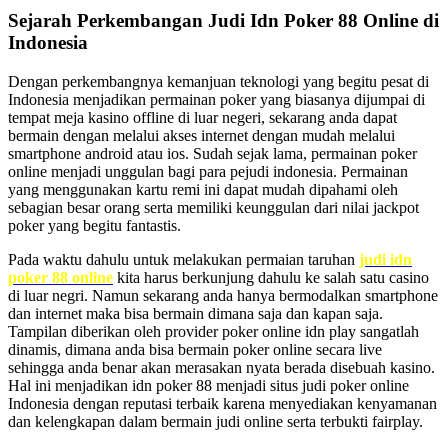
Sejarah Perkembangan Judi Idn Poker 88 Online di
Indonesia
Dengan perkembangnya kemanjuan teknologi yang begitu pesat di
Indonesia menjadikan permainan poker yang biasanya dijumpai di
tempat meja kasino offline di luar negeri, sekarang anda dapat
bermain dengan melalui akses internet dengan mudah melalui
smartphone android atau ios. Sudah sejak lama, permainan poker
online menjadi unggulan bagi para pejudi indonesia. Permainan
yang menggunakan kartu remi ini dapat mudah dipahami oleh
sebagian besar orang serta memiliki keunggulan dari nilai jackpot
poker yang begitu fantastis.
Pada waktu dahulu untuk melakukan permaian taruhan
judi idn
poker 88 online
kita harus berkunjung dahulu ke salah satu casino
di luar negri. Namun sekarang anda hanya bermodalkan smartphone
dan internet maka bisa bermain dimana saja dan kapan saja.
Tampilan diberikan oleh provider poker online idn play sangatlah
dinamis, dimana anda bisa bermain poker online secara live
sehingga anda benar akan merasakan nyata berada disebuah kasino.
Hal ini menjadikan idn poker 88 menjadi situs judi poker online
Indonesia dengan reputasi terbaik karena menyediakan kenyamanan
dan kelengkapan dalam bermain judi online serta terbukti fairplay.