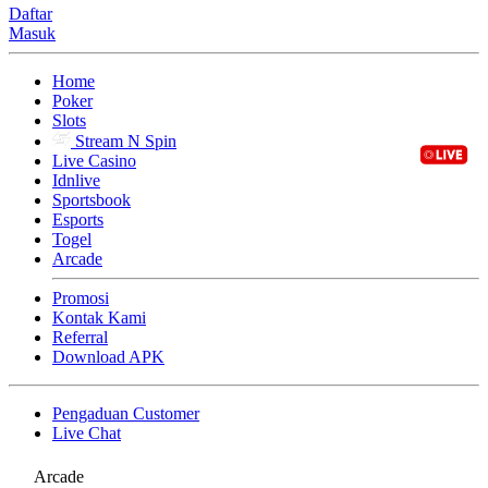
Daftar
Masuk
Home
Poker
Slots
Stream N Spin
Live Casino
Idnlive
Sportsbook
Esports
Togel
Arcade
Promosi
Kontak Kami
Referral
Download APK
Pengaduan Customer
Live Chat
Arcade