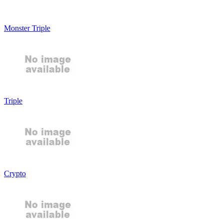
Monster Triple
Triple
Crypto