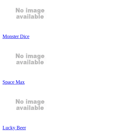
Monster Dice
Space Max
Lucky Beer