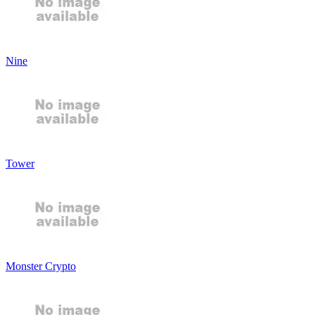
Nine
Tower
Monster Crypto