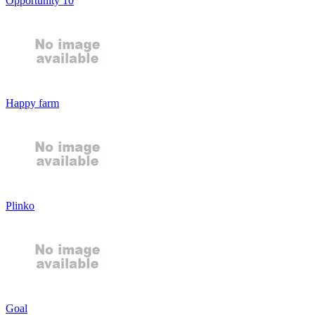
Opportunity 10
Happy farm
Plinko
Goal