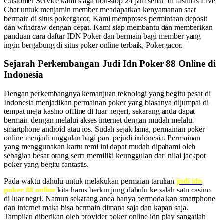
Customer Service kami siaga non-stop 24 jam sehari di fasilitas Live
Chat untuk menjamin member mendapatkan kenyamanan saat
bermain di situs pokergacor. Kami memproses permintaan deposit
dan withdraw dengan cepat. Kami siap membantu dan memberikan
panduan cara daftar IDN Poker dan bermain bagi member yang
ingin bergabung di situs poker online terbaik, Pokergacor.
Sejarah Perkembangan Judi Idn Poker 88 Online di
Indonesia
Dengan perkembangnya kemanjuan teknologi yang begitu pesat di
Indonesia menjadikan permainan poker yang biasanya dijumpai di
tempat meja kasino offline di luar negeri, sekarang anda dapat
bermain dengan melalui akses internet dengan mudah melalui
smartphone android atau ios. Sudah sejak lama, permainan poker
online menjadi unggulan bagi para pejudi indonesia. Permainan
yang menggunakan kartu remi ini dapat mudah dipahami oleh
sebagian besar orang serta memiliki keunggulan dari nilai jackpot
poker yang begitu fantastis.
Pada waktu dahulu untuk melakukan permaian taruhan
judi idn
poker 88 online
kita harus berkunjung dahulu ke salah satu casino
di luar negri. Namun sekarang anda hanya bermodalkan smartphone
dan internet maka bisa bermain dimana saja dan kapan saja.
Tampilan diberikan oleh provider poker online idn play sangatlah