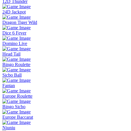
12D Thunder
24D Jackpot
Dragon Tiger Wild
Dice 6 Fever
Domino Live
Head Tail
Bingo Roulette
Sicbo Ball
Fantan
Europe Roulette
Bingo Sicbo
Europe Baccarat
Niuniu