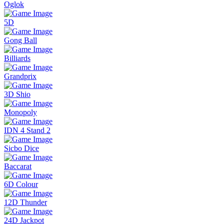
Oglok
5D
Gong Ball
Billiards
Grandprix
3D Shio
Monopoly
IDN 4 Stand 2
Sicbo Dice
Baccarat
6D Colour
12D Thunder
24D Jackpot