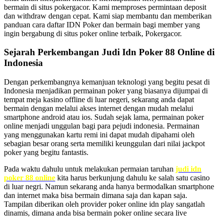
bermain di situs pokergacor. Kami memproses permintaan deposit
dan withdraw dengan cepat. Kami siap membantu dan memberikan
panduan cara daftar IDN Poker dan bermain bagi member yang
ingin bergabung di situs poker online terbaik, Pokergacor.
Sejarah Perkembangan Judi Idn Poker 88 Online di
Indonesia
Dengan perkembangnya kemanjuan teknologi yang begitu pesat di
Indonesia menjadikan permainan poker yang biasanya dijumpai di
tempat meja kasino offline di luar negeri, sekarang anda dapat
bermain dengan melalui akses internet dengan mudah melalui
smartphone android atau ios. Sudah sejak lama, permainan poker
online menjadi unggulan bagi para pejudi indonesia. Permainan
yang menggunakan kartu remi ini dapat mudah dipahami oleh
sebagian besar orang serta memiliki keunggulan dari nilai jackpot
poker yang begitu fantastis.
Pada waktu dahulu untuk melakukan permaian taruhan
judi idn
poker 88 online
kita harus berkunjung dahulu ke salah satu casino
di luar negri. Namun sekarang anda hanya bermodalkan smartphone
dan internet maka bisa bermain dimana saja dan kapan saja.
Tampilan diberikan oleh provider poker online idn play sangatlah
dinamis, dimana anda bisa bermain poker online secara live