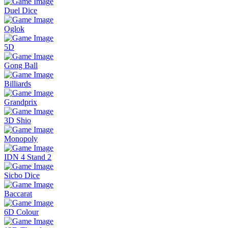
Duel Dice
Oglok
5D
Gong Ball
Billiards
Grandprix
3D Shio
Monopoly
IDN 4 Stand 2
Sicbo Dice
Baccarat
6D Colour