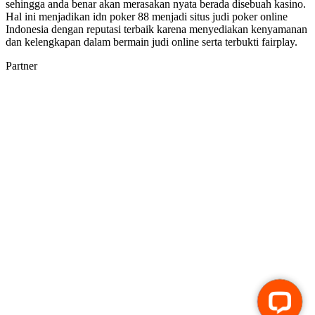
sehingga anda benar akan merasakan nyata berada disebuah kasino.
Hal ini menjadikan idn poker 88 menjadi situs judi poker online
Indonesia dengan reputasi terbaik karena menyediakan kenyamanan
dan kelengkapan dalam bermain judi online serta terbukti fairplay.
Partner