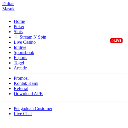
Daftar
Masuk
Home
Poker
Slots
Stream N Spin
Live Casino
Idnlive
Sportsbook
Esports
Togel
Arcade
Promosi
Kontak Kami
Referral
Download APK
Pengaduan Customer
Live Chat